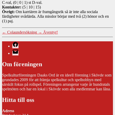
C-val, (0 | 0 | 1) st D-val.
Kontakter:
(5 | 10 | 15)
Övrigt:
Om karriären är framgångsrik så är inte alla sociala
färdigheter svårlärda. Alla misslor börjar med två (2) hönor och en
(1) paj.
←
Colaundersökning
→
Äventyr!
Facebook
E-
post
Om föreningen
Spelkulturföreningen Daaks Ord är en ideell förening i Skövde som
grundades 2009 för att främja spelkultur och spelhobbyn med
särskilt fokus på rollspel. Föreningen arrangerar varje år hundratals
spelmöten och har en lokal i Skövde som alla medlemmar kan låna.
Hitta till oss
Adress