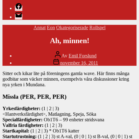
Facebook
E-
post
Kategorier
Annat
Eon
Okategoriserade
Rollspel
Ah, minnen!
Inläggsförfattare
Av
Emil Forslund
Inläggsdatum
november 16, 2011
Sitter och kikar lite på föreningens gamla wave. Här finns många
godbitar som väcker minnen, exempelvis våra diskussioner kring
nya yrken i Mundana.
Missla (PER, PER, PER)
Yrkesfärdigheter:
(1 | 2 | 3)
<Hantverksfärdighet>, Matlagning, Speja, Söka
Specialfärdigheter:
Ob1T6 – 99 enheter stridsvana
Valfria färdigheter:
(1 | 2 | 3)
Startkapital:
(1 | 2 | 3) * Ob1T6 katter
Startutrustning:
(1 | 2 | 3) st A-val, (0 | 0 | 1) st B-val, (0 | 0 | 1) st