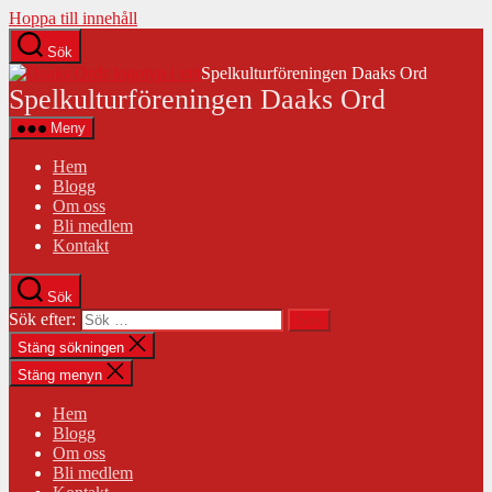
Hoppa till innehåll
Sök
Spelkulturföreningen Daaks Ord
Spelkulturföreningen Daaks Ord
Meny
Hem
Blogg
Om oss
Bli medlem
Kontakt
Sök
Sök efter:
Stäng sökningen
Stäng menyn
Hem
Blogg
Om oss
Bli medlem