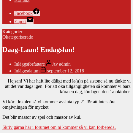
Kontakt
Facebook
E-post
Kategorier
Okategoriserade
Daag-Laan! Endagslan!
Inläggsförfattare
Av
admin
Inläggsdatum
september 12, 2016
Hejsan! Vi har haft lite dåligt med la(a)n på sistone så nu tänkte vi
att det var dags igen. För att öka tillgängligheten så kommer vi bara
köra en dag, lördagen den 1a oktober.
Vi kör i lokalen så vi kommer avsluta typ 21 för att inte störa
omgivningen för mycket.
Det blir massor av spel och massor av kul.
Skriv gärna här i forumet om ni kommer så vi kan förbereda.