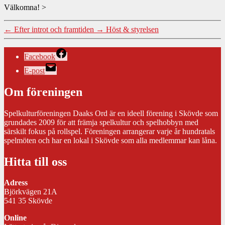
Välkomna!
>
←
Efter introt och framtiden
→
Höst & styrelsen
Facebook
E-post
Om föreningen
Spelkulturföreningen Daaks Ord är en ideell förening i Skövde som
grundades 2009 för att främja spelkultur och spelhobbyn med
särskilt fokus på rollspel. Föreningen arrangerar varje år hundratals
spelmöten och har en lokal i Skövde som alla medlemmar kan låna.
Hitta till oss
Adress
Björkvägen 21A
541 35 Skövde
Online