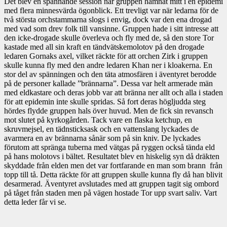
Det blev en spännande session när gruppen hamnat mitt i en epidemi
med flera minnesvärda ögonblick. Ett trevligt var när ledarna för de
två största orchstammarna slogs i envig, dock var den ena drogad
med vad som drev folk till vansinne. Gruppen hade i sitt intresse att
den icke-drogade skulle överleva och fly med de, så den store Tor
kastade med all sin kraft en tändvätskemolotov på den drogade
ledaren Gornaks axel, vilket räckte för att orchen Zirk i gruppen
skulle kunna fly med den andre ledaren Khan ner i kloakerna. En
stor del av spänningen och den täta atmosfären i äventyret berodde
på de personer kallade ”brännarna”. Dessa var helt armerade män
med eldkastare och deras jobb var att bränna ner allt och alla i staden
för att epidemin inte skulle spridas. Så fort deras högljudda steg
hördes flydde gruppen hals över huvud. Men de fick sin revansch
mot slutet på kyrkogården. Tack vare en flaska ketchup, en
skruvmejsel, en tädnsticksask och en vattenslang lyckades de
avarmera en av brännarna sånär som på sin kniv. De lyckades
förutom att spränga tuberna med vätgas på ryggen också tända eld
på hans molotovs i bältet. Resultatet blev en hiskelig syn då dräkten
skyddade från elden men det var fortfarande en man som brann från
topp till tå. Detta räckte för att gruppen skulle kunna fly då han blivit
desarmerad. Äventyret avslutades med att gruppen tagit sig ombord
på tåget från staden men på vägen hostade Tor upp svart saliv. Vart
detta leder får vi se.