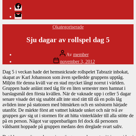
Facebook
E-
post
Kategorier
Okategoriserade
Sju dagar av rollspel dag 5
Inläggsförfattare
Av
member
Inläggsdatum
november 3, 2012
Dag 5 i veckan hade det hemsnickrade rollspelet Tabrazir inbokat,
skapat av Karl Johansson som även spelledde gruppens upptåg.
Miljön för denna kväll var en stad mycket långt norrut i världen.
Gruppen hade anlänt med tåg för en liten semester men hamnat i
barslagsmål den första kvällen. När de vaknade upp i celler 5 dagar
senare visade det sig snabbt allt inte stod rätt till då en polis låg
avliden inne på stationen med bitmärken och en snöstorm härjade
utanför. De märkte först att vattnet luktade unket och när två av
gruppen gav sig ut i stormen för att hitta vinterkläder till alla stötte de
på en person. Något var uppenbarligen fel dock då personen
våldsamt hoppade på gruppen medans den dreglade svart saliv.