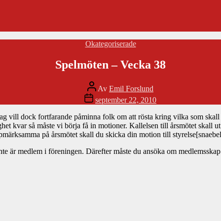
Kategorier
Okategoriserade
Spelmöten – Vecka 38
Inläggsförfattare
Av
Emil Forslund
Inläggsdatum
september 22, 2010
ag vill dock fortfarande påminna folk om att rösta kring vilka som skall 
 kvar så måste vi börja få in motioner. Kallelsen till årsmötet skall ut
uppmärksamma på årsmötet skall du skicka din motion till styrelse[snaebe
te är medlem i föreningen. Därefter måste du ansöka om medlemsskap