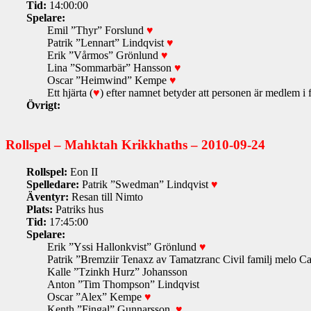
Tid:
14:00:00
Spelare:
Emil ”Thyr” Forslund
♥
Patrik ”Lennart” Lindqvist
♥
Erik ”Vårmos” Grönlund
♥
Lina ”Sommarbär” Hansson
♥
Oscar ”Heimwind” Kempe
♥
Ett hjärta (
♥
) efter namnet betyder att personen är medlem i 
Övrigt:
Rollspel – Mahktah Krikkhaths – 2010-09-24
Rollspel:
Eon II
Spelledare:
Patrik ”Swedman” Lindqvist
♥
Äventyr:
Resan till Nimto
Plats:
Patriks hus
Tid:
17:45:00
Spelare:
Erik ”Yssi Hallonkvist” Grönlund
♥
Patrik ”Bremziir Tenaxz av Tamatzranc Civil familj melo 
Kalle ”Tzinkh Hurz” Johansson
Anton ”Tim Thompson” Lindqvist
Oscar ”Alex” Kempe
♥
Kenth ”Fingal” Gunnarsson
♥