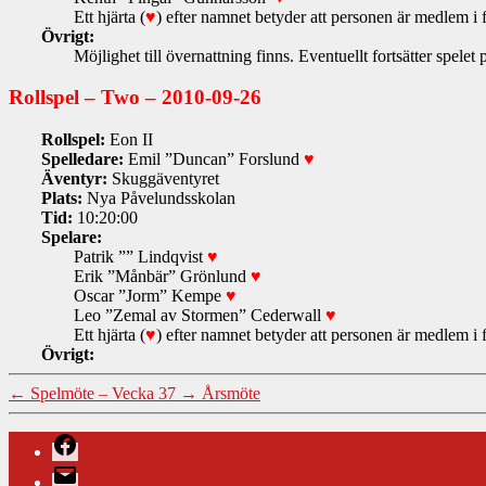
Ett hjärta (
♥
) efter namnet betyder att personen är medlem i 
Övrigt:
Möjlighet till övernattning finns. Eventuellt fortsätter spelet
Rollspel – Two – 2010-09-26
Rollspel:
Eon II
Spelledare:
Emil ”Duncan” Forslund
♥
Äventyr:
Skuggäventyret
Plats:
Nya Påvelundsskolan
Tid:
10:20:00
Spelare:
Patrik ”
” Lindqvist
♥
Erik ”Månbär” Grönlund
♥
Oscar ”Jorm” Kempe
♥
Leo ”Zemal av Stormen” Cederwall
♥
Ett hjärta (
♥
) efter namnet betyder att personen är medlem i 
Övrigt:
←
Spelmöte – Vecka 37
→
Årsmöte
Facebook
E-