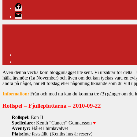
Facebook
E-
post
Även denna vecka kom blogginlägget lite sent. Vi ursäktar för detta. J
hålla årsmöte (1a November) och även om det kan tyckas vara en evighet
ändra på något, har ett förslag eller någonting liknande som du vill 
Information:
Från och med nu kan du komma tre (3) gånger om du in
Rollspel – Fjullepluttarna – 2010-09-22
Rollspel:
Eon II
Spelledare:
Kenth ”Cancer” Gunnarsson
♥
Äventyr:
Hålet i himlavalvet
Plats:
Inte fastställt. (Kenths hus är reserv).