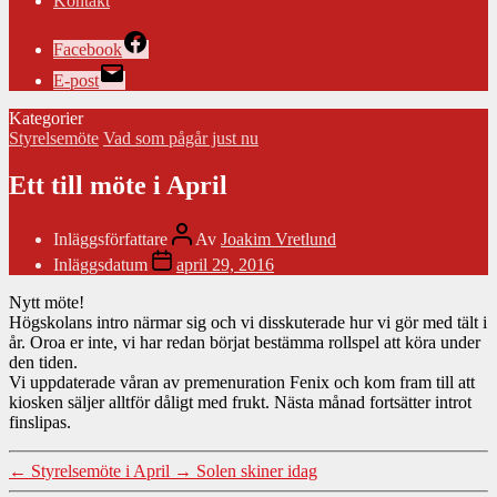
Kontakt
Facebook
E-post
Kategorier
Styrelsemöte
Vad som pågår just nu
Ett till möte i April
Inläggsförfattare
Av
Joakim Vretlund
Inläggsdatum
april 29, 2016
Nytt möte!
Högskolans intro närmar sig och vi disskuterade hur vi gör med tält i
år. Oroa er inte, vi har redan börjat bestämma rollspel att köra under
den tiden.
Vi uppdaterade våran av premenuration Fenix och kom fram till att
kiosken säljer alltför dåligt med frukt. Nästa månad fortsätter introt
finslipas.
←
Styrelsemöte i April
→
Solen skiner idag