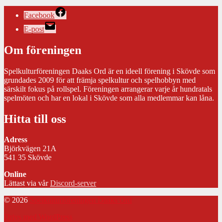
Facebook
E-post
Om föreningen
Spelkulturföreningen Daaks Ord är en ideell förening i Skövde som
grundades 2009 för att främja spelkultur och spelhobbyn med
särskilt fokus på rollspel. Föreningen arrangerar varje år hundratals
spelmöten och har en lokal i Skövde som alla medlemmar kan låna.
Hitta till oss
Adress
Björkvägen 21A
541 35 Skövde
Online
Lättast via vår
Discord-server
© 2026
Spelkulturföreningen Daaks Ord
Drivs med WordPress