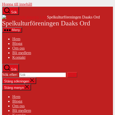
Hoppa till innehåll
Sök
Spelkulturföreningen Daaks Ord
Spelkulturföreningen Daaks Ord
Meny
Hem
Blogg
Om oss
Bli medlem
Kontakt
Sök
Sök efter:
Stäng sökningen
Stäng menyn
Hem
Blogg
Om oss
Bli medlem